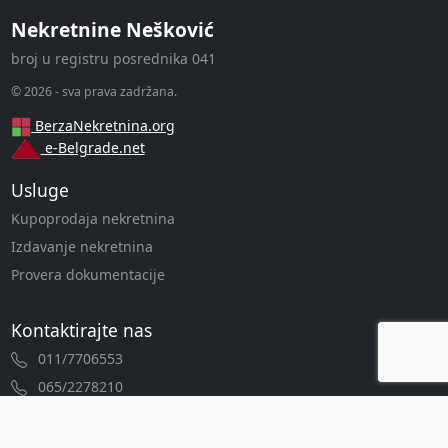
Nekretnine Nešković
broj u registru posrednika 041
© 2026 - sva prava zadržana.
BerzaNekretnina.org
e-Belgrade.net
Usluge
Kupoprodaja nekretnina
Izdavanje nekretnina
Provera dokumentacije
Kontaktirajte nas
011/7706553
065/2278210
info@nekretnine-neskovic.com
Antifašističke borbe 25 lok 32, Novi Beograd, Beograd