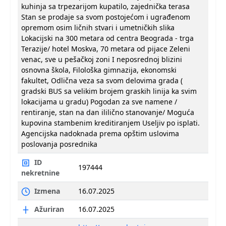
kuhinja sa trpezarijom kupatilo, zajednička terasa
Stan se prodaje sa svom postojećom i ugrađenom
opremom osim ličnih stvari i umetničkih slika
Lokacijski na 300 metara od centra Beograda - trga
Terazije/ hotel Moskva, 70 metara od pijace Zeleni
venac, sve u pešačkoj zoni I neposrednoj blizini
osnovna škola, Filološka gimnazija, ekonomski
fakultet, Odlična veza sa svom delovima grada (
gradski BUS sa velikim brojem graskih linija ka svim
lokacijama u gradu) Pogodan za sve namene /
rentiranje, stan na dan ililično stanovanje/ Moguća
kupovina stambenim kreditiranjem Useljiv po isplati.
Agencijska nadoknada prema opštim uslovima
poslovanja posrednika
ID
197444
nekretnine
Izmena
16.07.2025
Ažuriran
16.07.2025