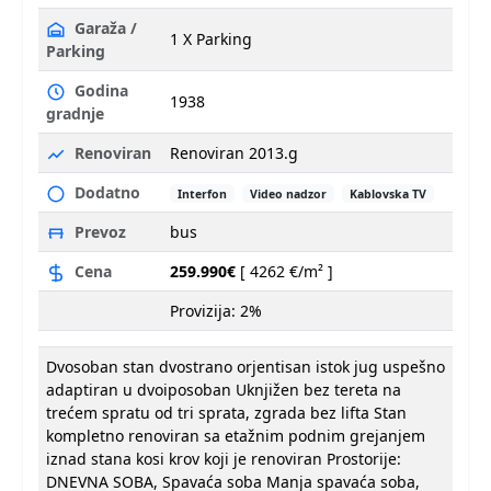
Garaža /
1 X Parking
Parking
Godina
1938
gradnje
Renoviran
Renoviran 2013.g
Dodatno
Interfon
Video nadzor
Kablovska TV
Prevoz
bus
Cena
259.990€
[ 4262 €/m² ]
Provizija: 2%
Dvosoban stan dvostrano orjentisan istok jug uspešno
adaptiran u dvoiposoban Uknjižen bez tereta na
trećem spratu od tri sprata, zgrada bez lifta Stan
kompletno renoviran sa etažnim podnim grejanjem
iznad stana kosi krov koji je renoviran Prostorije:
DNEVNA SOBA, Spavaća soba Manja spavaća soba,