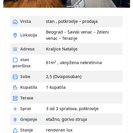
Vrsta
stan , potkrovlje – prodaja
Beograd – Savski venac – Zeleni
Lokacija
venac – Terazije
Adresa
Kraljice Natalije
stan
61m² , uknjižena nekretnina
površina
Sobe
2,5 (Dvoiposoban)
Kupatila
1 kupatila
Terase
Sprat
3 od 3 spratova, potkrovlje
Grejanje
etažno, gorivo struja
Stanje
renoviran lux