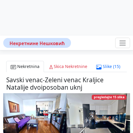
Некретнине Нешковић
Nekretnina
Skica Nekretnine
Slike (15)
Savski venac-Zeleni venac Kraljice
Natalije dvoiposoban uknj
pregledajte 15 slika